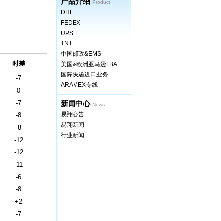
产品介绍
Product
DHL
FEDEX
UPS
TNT
中国邮政&EMS
时差
美国&欧洲亚马逊FBA
国际快递进口业务
-7
ARAMEX专线
0
-7
新闻中心
News
易翔公告
-8
易翔新闻
-8
行业新闻
-12
-12
-11
-6
-8
+2
-7