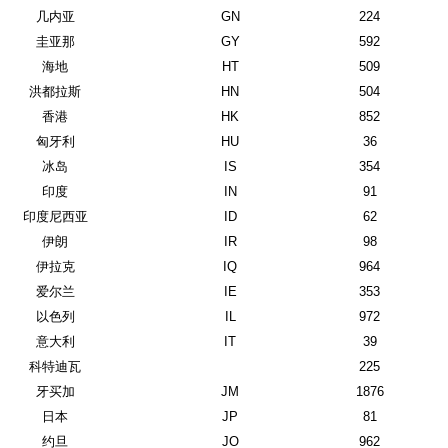
几内亚
GN
224
圭亚那
GY
592
海地
HT
509
洪都拉斯
HN
504
香港
HK
852
匈牙利
HU
36
冰岛
IS
354
印度
IN
91
印度尼西亚
ID
62
伊朗
IR
98
伊拉克
IQ
964
爱尔兰
IE
353
以色列
IL
972
意大利
IT
39
科特迪瓦
225
牙买加
JM
1876
日本
JP
81
约旦
JO
962