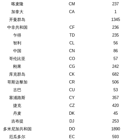
喀麦隆
CM
237
加拿大
CA
1
开曼群岛
1345
中非共和国
CF
236
乍得
TD
235
智利
CL
56
中国
CN
86
哥伦比亚
CO
57
刚果
CG
242
库克群岛
CK
682
哥斯达黎加
CR
506
古巴
CU
53
塞浦路斯
CY
357
捷克
CZ
420
丹麦
DK
45
吉布提
DJ
253
多米尼加共和国
DO
1890
厄瓜多尔
EC
593