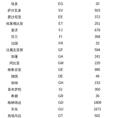
埃及
EG
20
萨尔瓦多
SV
503
爱沙尼亚
EE
372
埃塞俄比亚
ET
251
斐济
FJ
679
芬兰
FI
358
法国
FR
33
法属圭亚那
GF
594
加蓬
GA
241
冈比亚
GM
220
格鲁吉亚
GE
995
德国
DE
49
加纳
GH
233
直布罗陀
GI
350
希腊
GR
30
格林纳达
GD
1809
关岛
GU
1671
危地马拉
GT
502