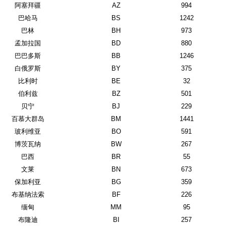
阿塞拜疆
AZ
994
巴哈马
BS
1242
巴林
BH
973
孟加拉国
BD
880
巴巴多斯
BB
1246
白俄罗斯
BY
375
比利时
BE
32
伯利兹
BZ
501
贝宁
BJ
229
百慕大群岛
BM
1441
玻利维亚
BO
591
博茨瓦纳
BW
267
巴西
BR
55
文莱
BN
673
保加利亚
BG
359
布基纳法索
BF
226
缅甸
MM
95
布隆迪
BI
257