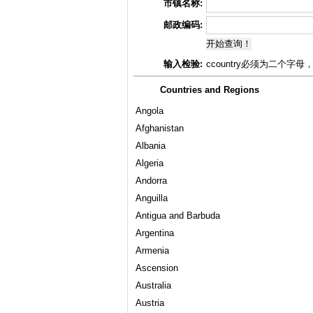
市镇名称:
邮政编码:
开始查询！
输入检验:
ccountry必须为二个字母，
Countries and Regions
Angola
Afghanistan
Albania
Algeria
Andorra
Anguilla
Antigua and Barbuda
Argentina
Armenia
Ascension
Australia
Austria