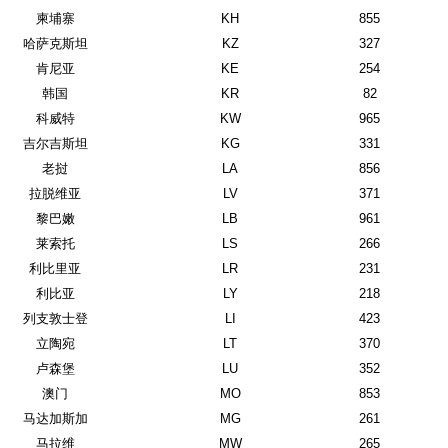
柬埔寨
KH
855
哈萨克斯坦
KZ
327
肯尼亚
KE
254
韩国
KR
82
科威特
KW
965
吉尔吉斯坦
KG
331
老挝
LA
856
拉脱维亚
LV
371
黎巴嫩
LB
961
莱索托
LS
266
利比里亚
LR
231
利比亚
LY
218
列支敦士登
LI
423
立陶宛
LT
370
卢森堡
LU
352
澳门
MO
853
马达加斯加
MG
261
马拉维
MW
265