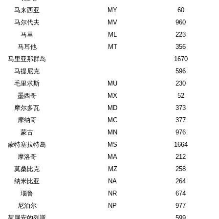
马来西亚
MY
60
马尔代夫
MV
960
马里
ML
223
马耳他
MT
356
马里亚那群岛
1670
马提尼克
596
毛里求斯
MU
230
墨西哥
MX
52
摩尔多瓦
MD
373
摩纳哥
MC
377
蒙古
MN
976
蒙特塞拉特岛
MS
1664
摩洛哥
MA
212
莫桑比克
MZ
258
纳米比亚
NA
264
瑙鲁
NR
674
尼泊尔
NP
977
荷属安的列斯
599