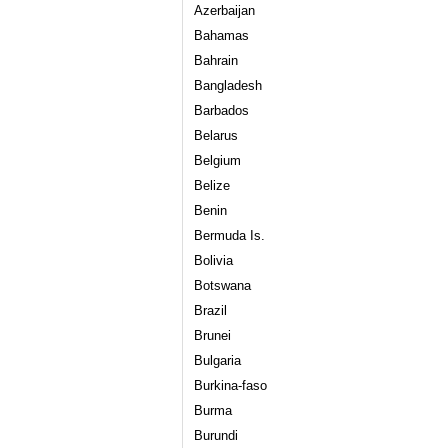
Azerbaijan
Bahamas
Bahrain
Bangladesh
Barbados
Belarus
Belgium
Belize
Benin
Bermuda Is.
Bolivia
Botswana
Brazil
Brunei
Bulgaria
Burkina-faso
Burma
Burundi