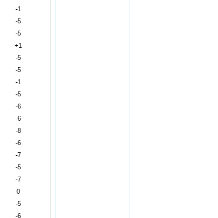
-1
-5
-5
+1
-5
-5
-1
-5
-6
-6
-8
-6
-7
-5
-7
0
-5
-6