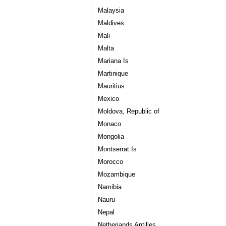
Malaysia
Maldives
Mali
Malta
Mariana Is
Martinique
Mauritius
Mexico
Moldova, Republic of
Monaco
Mongolia
Montserrat Is
Morocco
Mozambique
Namibia
Nauru
Nepal
Netheriands Antilles